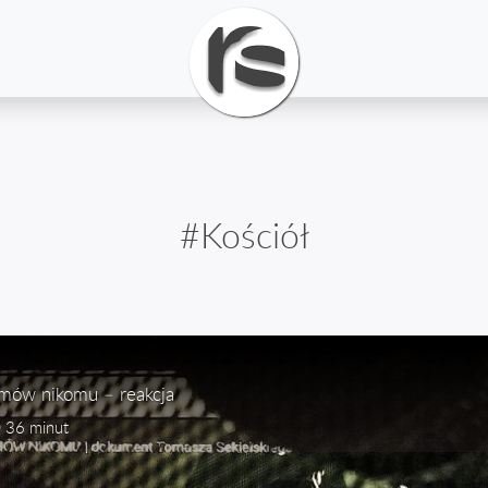
#Kościół
 mów nikomu – reakcja
36 minut