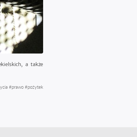
kielskich, a także
ycia
#
prawo
#
pożytek