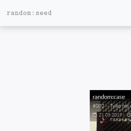
random:seed
random:case
#002 – Tylko nie
21.05.2019
|