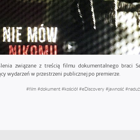
lenia związane z treścią filmu dokumentalnego braci Se
cy wydarzeń w przestrzeni publicznej po premierze.
#
film
#
dokument
#
kościół
#
eDiscovery
#
jawność
#
naduż