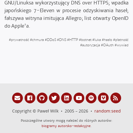
GNU/Linuksa wykorzystujący DNS over HTTPS; wpadka
japońskiego 7-Eleven w procesie odzyskiwania haseł;
fałszywa witryna imitująca Allegro; list otwarty OpenID
do Apple'a.
#
prywatność
#
chmura
#
DDoS
#
DNS
#
HTTP
#
botnet
#
luka
#
hasło
#
płatność
#
autoryzacja
#
OAuth
#
wywiad
Copyright © Paweł Wilk • 2005 – 2026 •
random:seed
Poszczególne utwory mogą należeć do różnych autorów:
biogramy autorsko-redakcyjne
.