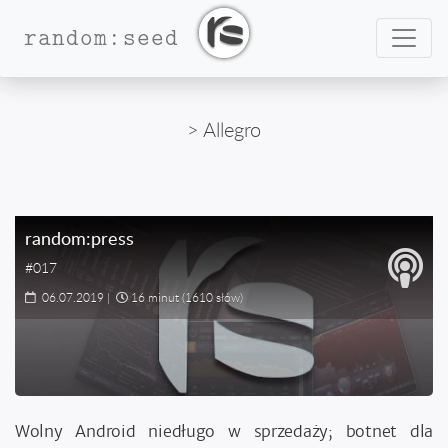
Nawig
random:seed
> Allegro
random:press
#017
06.07.2019
|
16 minut
(1610 słów)
Wolny Android niedługo w sprzedaży; botnet dla