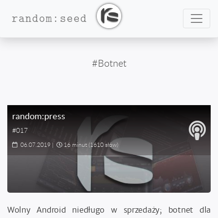
Nawig
random:seed
#Botnet
random:press
#017
06.07.2019
|
16 minut
(1610 słów)
Wolny Android niedługo w sprzedaży; botnet dla