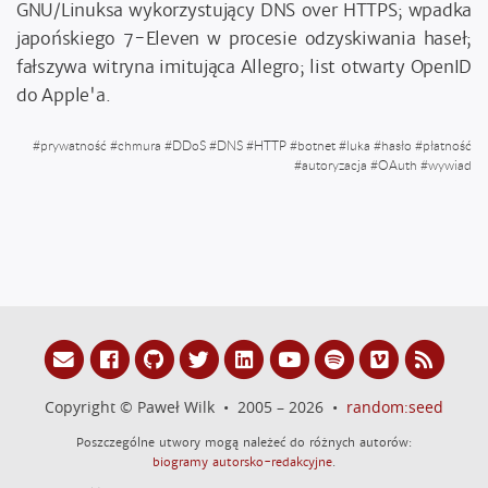
GNU/Linuksa wykorzystujący DNS over HTTPS; wpadka
japońskiego 7-Eleven w procesie odzyskiwania haseł;
fałszywa witryna imitująca Allegro; list otwarty OpenID
do Apple'a.
#
prywatność
#
chmura
#
DDoS
#
DNS
#
HTTP
#
botnet
#
luka
#
hasło
#
płatność
#
autoryzacja
#
OAuth
#
wywiad
Copyright © Paweł Wilk • 2005 – 2026 •
random:seed
Poszczególne utwory mogą należeć do różnych autorów:
biogramy autorsko-redakcyjne
.