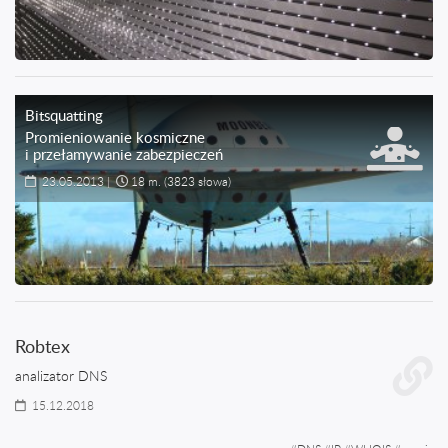
Bitsquatting
Promieniowanie kosmiczne
i przełamywanie zabezpieczeń
23.05.2013
|
18 m.
(3823 słowa)
Robtex
analizator DNS
15.12.2018