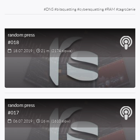
#
DNS
#
bitsquatting
#
cybersquatting
#
RAM
#
zagrożenie
random:press
#018
18.07.2019
|
21 m.
(2174 słowa)
random:press
#017
06.07.2019
|
16 m.
(1610 słów)