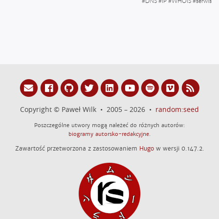
#
DNS
#
IP
#
WHOIS
#
serwis
Copyright © Paweł Wilk • 2005 – 2026 •
random:seed
Poszczególne utwory mogą należeć do różnych autorów:
biogramy autorsko-redakcyjne
.
Zawartość przetworzona z zastosowaniem
Hugo
w wersji 0.147.2.