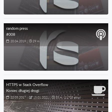
random:press
#008
20.04.2019
|
29 m.
HTTPS w Stack Overflow
Koniec długiej drogi
22.05.2017
|
15.01.2021
|
55 m.
(11705 słów)