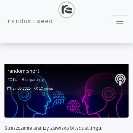
Nawig
random:seed
#DNS
random:short
#014 – Bitsquatting
27.06.2025
|
10 minut
Streszczenie analizy zjawiska bitsquattingu.