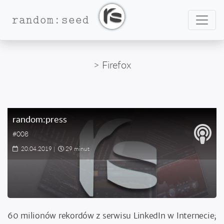
Nawig
random:seed
> Firefox
random:press
#008
20.04.2019
|
29 minut
60 milionów rekordów z serwisu LinkedIn w Internecie;