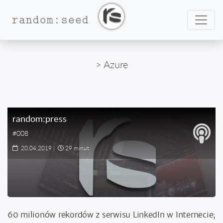
Nawig
random:seed
> Azure
random:press
#008
20.04.2019
|
29 minut
60 milionów rekordów z serwisu LinkedIn w Internecie;