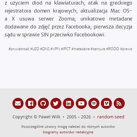
z użyciem diod na klawiaturach; atak na greckiego
rejestratora domen krajowych; aktualizacja Mac OS-
a X usuwa serwer Zooma; unikatowe metadane
dodawane do zdjęć przez Facebooka; pierwsza decyzja
sądu w sprawie SIN przeciwko Facebookowi.
#
prywatność
#
LED
#
DNS
#
VPN
#
IPCT
#
metadane
#
cenzura
#
RODO
#
prawo
Copyright © Paweł Wilk • 2005 – 2026 •
random:seed
Poszczególne utwory mogą należeć do różnych autorów:
biogramy autorsko-redakcyjne
.