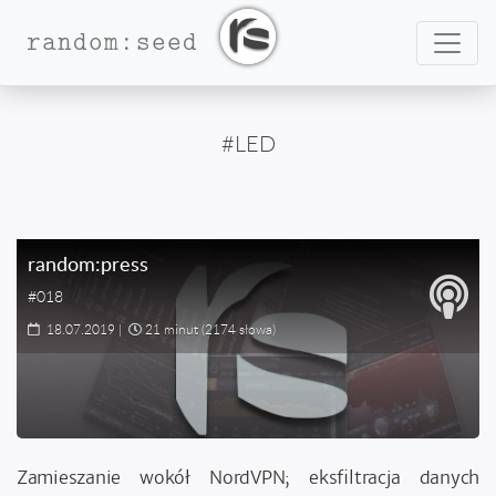
Nawig
random:seed
#LED
random:press
#018
18.07.2019
|
21 minut
(2174 słowa)
Zamieszanie wokół NordVPN; eksfiltracja danych