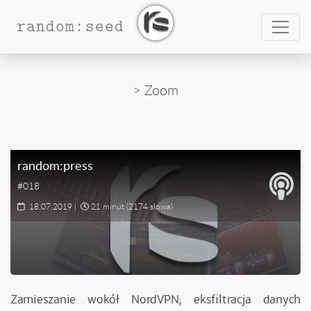
Nawig
random:seed
> Zoom
random:press
#018
18.07.2019
|
21 minut
(2174 słowa)
Zamieszanie wokół NordVPN; eksfiltracja danych