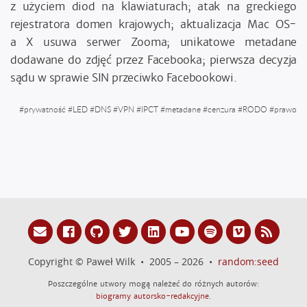
z użyciem diod na klawiaturach; atak na greckiego
rejestratora domen krajowych; aktualizacja Mac OS-
a X usuwa serwer Zooma; unikatowe metadane
dodawane do zdjęć przez Facebooka; pierwsza decyzja
sądu w sprawie SIN przeciwko Facebookowi.
#
prywatność
#
LED
#
DNS
#
VPN
#
IPCT
#
metadane
#
cenzura
#
RODO
#
prawo
Copyright © Paweł Wilk • 2005 – 2026 •
random:seed
Poszczególne utwory mogą należeć do różnych autorów:
biogramy autorsko-redakcyjne
.